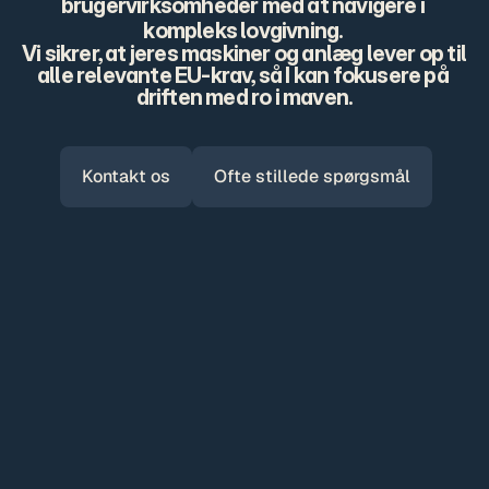
brugervirksomheder med at navigere i 
kompleks lovgivning. 
Vi sikrer, at jeres maskiner og anlæg lever op til 
alle relevante EU-krav, så I kan fokusere på 
driften med ro i maven.
Kontakt os
Ofte stillede spørgsmål
Vores serviceydelser
CE-mærkning trin for trin
At få et produkt CE-mærket kan virke som 
en uoverskuelig proces. Hos Conformitech 