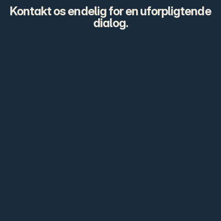
Kontakt os endelig for en uforpligtende 
dialog.
Hvem er Conformitech?
Målsætning: Din foretrukne partner
Hvorfor vælge Conformitech?
Hvilken værdi får vi ved at bruge jer?