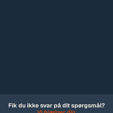
Hvad betyder LOTO?
Hvordan udføres en LOTO-procedure?
Kan alle energikilder låses?
Skal alle energikilder altid aflåses?
Hvordan CE-mærker man et produkt?
Hvilke produkter skal CE-mærkes?
Hvad er et teknisk hjælpemiddel?
Fik du ikke svar på dit spørgsmål?
Vi hjælper dig.